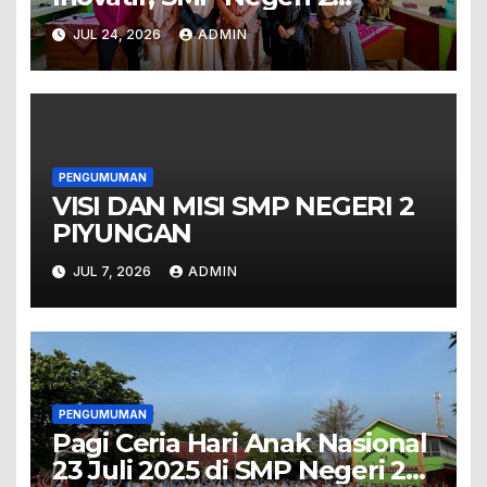
Piyungan Gelar Bimbingan
JUL 24, 2026
ADMIN
Teknis STEM bagi Guru dan
Tenaga Kependidikan
PENGUMUMAN
VISI DAN MISI SMP NEGERI 2
PIYUNGAN
JUL 7, 2026
ADMIN
PENGUMUMAN
Pagi Ceria Hari Anak Nasional
23 Juli 2025 di SMP Negeri 2