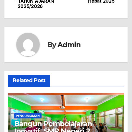
TAHUN AJARAN
Hebat 2025
navigation
2025/2026
By
Admin
Related Post
PENGUMUMAN
Bangun Pembelajaran
Inovatif, SMP Negeri 2