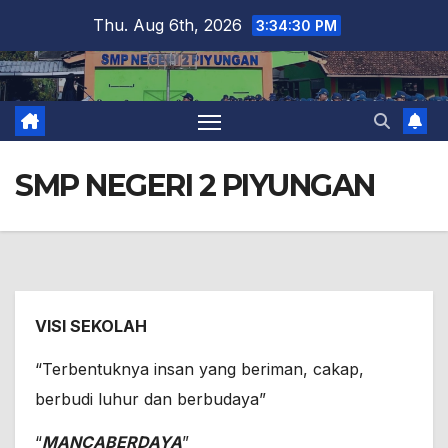
Skip
Thu. Aug 6th, 2026
3:34:30 PM
to
content
SMP NEGERI 2 PIYUNGAN
VISI SEKOLAH
“Terbentuknya insan yang beriman, cakap,
berbudi luhur dan berbudaya”
“
MANCABERDAYA
”