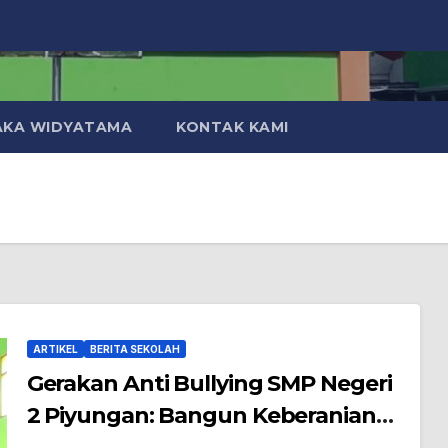
AKA WIDYATAMA
KONTAK KAMI
ARTIKEL
BERITA SEKOLAH
Gerakan Anti Bullying SMP Negeri
2 Piyungan: Bangun Keberanian
Menjadi Teman, Bukan Ancaman