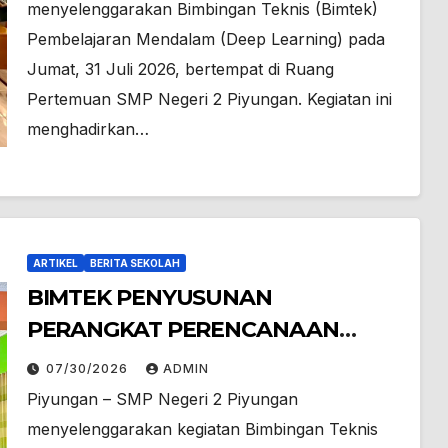
menyelenggarakan Bimbingan Teknis (Bimtek)
Pembelajaran Mendalam (Deep Learning) pada
Jumat, 31 Juli 2026, bertempat di Ruang
Pertemuan SMP Negeri 2 Piyungan. Kegiatan ini
menghadirkan…
ARTIKEL
BERITA SEKOLAH
BIMTEK PENYUSUNAN
PERANGKAT PERENCANAAN
PEMBELAJARAN DAN PEMBINAAN
07/30/2026
ADMIN
DI SMP NEGERI 2 PIYUNGAN
Piyungan – SMP Negeri 2 Piyungan
menyelenggarakan kegiatan Bimbingan Teknis