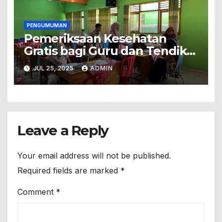
PENGUMUMAN
Pemeriksaan Kesehatan
Gratis bagi Guru dan Tendik
SMP Negeri 2 Piyungan
JUL 25, 2025
ADMIN
Bekerja Sama dengan
Puskesmas Piyungan
Leave a Reply
Your email address will not be published.
Required fields are marked
*
Comment
*