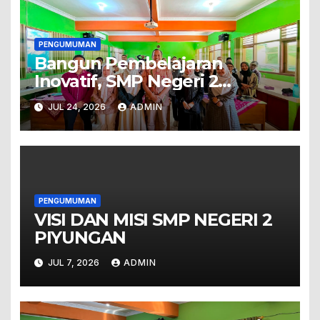
PENGUMUMAN
Bangun Pembelajaran
Inovatif, SMP Negeri 2
Piyungan Gelar Bimbingan
JUL 24, 2026
ADMIN
Teknis STEM bagi Guru dan
Tenaga Kependidikan
PENGUMUMAN
VISI DAN MISI SMP NEGERI 2
PIYUNGAN
JUL 7, 2026
ADMIN