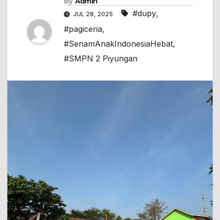
By
Admin
#dupy
,
JUL 28, 2025
#pagiceria
,
#SenamAnakIndonesiaHebat
,
#SMPN 2 Piyungan