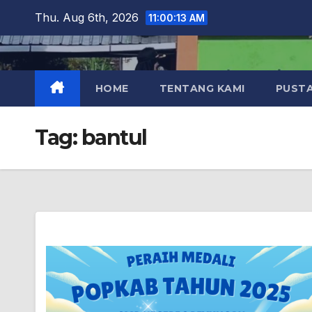
Skip
Thu. Aug 6th, 2026
11:00:14 AM
to
content
HOME
TENTANG KAMI
PUST
Tag:
bantul