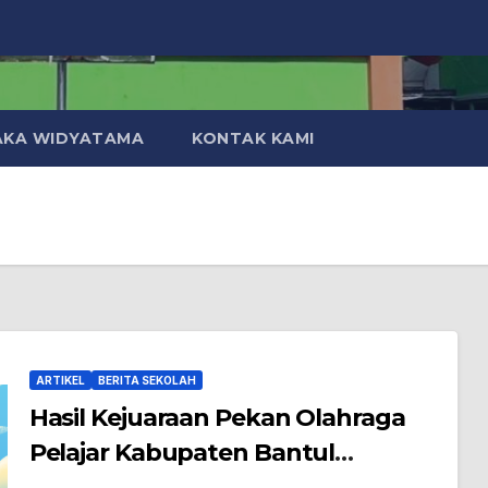
AKA WIDYATAMA
KONTAK KAMI
ARTIKEL
BERITA SEKOLAH
Hasil Kejuaraan Pekan Olahraga
Pelajar Kabupaten Bantul
(POPKAB) Tahun 2025 SMP Negeri