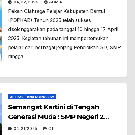
04/22/2025
ADMIN
2 Piyungan
Pekan Olahraga Pelajar Kabupaten Bantul
(POPKAB) Tahun 2025 telah sukses
diselenggarakan pada tanggal 10 hingga 17 April
2025. Kegiatan tahunan ini mempertemukan
pelajar dari berbagai jenjang Pendidikan SD, SMP,
hingga…
ARTIKEL
BERITA SEKOLAH
Semangat Kartini di Tengah
Generasi Muda : SMP Negeri 2
Piyungan Gelar Upacara
04/21/2025
CT