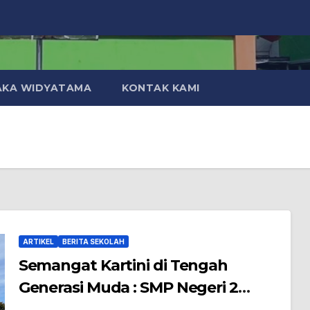
AKA WIDYATAMA
KONTAK KAMI
ARTIKEL
BERITA SEKOLAH
Semangat Kartini di Tengah
Generasi Muda : SMP Negeri 2
Piyungan Gelar Upacara