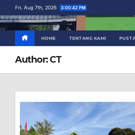
Skip
Fri. Aug 7th, 2026
3:00:43 PM
to
content
HOME
TENTANG KAMI
PUST
Author:
CT