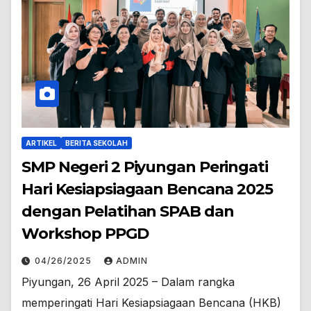
ARTIKEL
BERITA SEKOLAH
SMP Negeri 2 Piyungan Peringati
Hari Kesiapsiagaan Bencana 2025
dengan Pelatihan SPAB dan
Workshop PPGD
04/26/2025
ADMIN
Piyungan, 26 April 2025 – Dalam rangka
memperingati Hari Kesiapsiagaan Bencana (HKB)