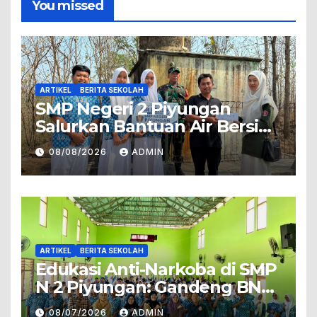
You missed
ARTIKEL
BERITA SEKOLAH
SMP Negeri 2 Piyungan
Salurkan Bantuan Air Bersih
untuk Warga Pedukuhan
08/08/2026
ADMIN
Jasem Berkolaborasi dengan
Koramil Piyungan
ARTIKEL
BERITA SEKOLAH
Edukasi Anti-Narkoba di SMP
N 2 Piyungan: Gandeng BNN
Bantul Wujudkan Generasi
08/07/2026
ADMIN